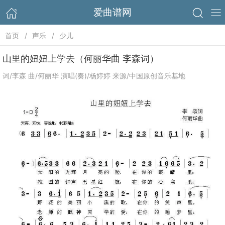
爱曲谱网
首页
声乐
少儿
山里的妞妞上学去（何丽华曲 李森词）
词/李森 曲/何丽华 演唱(奏)/杨婷婷 来源/中国原创音乐基地