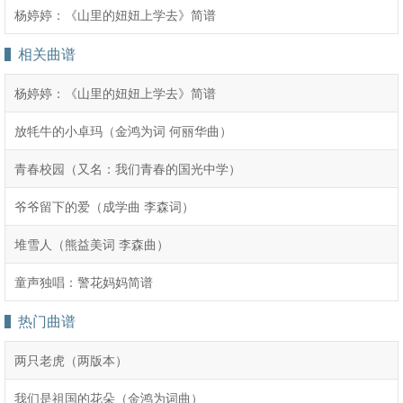
杨婷婷：《山里的妞妞上学去》简谱
相关曲谱
杨婷婷：《山里的妞妞上学去》简谱
放牦牛的小卓玛（金鸿为词 何丽华曲）
青春校园（又名：我们青春的国光中学）
爷爷留下的爱（成学曲 李森词）
堆雪人（熊益美词 李森曲）
童声独唱：警花妈妈简谱
热门曲谱
两只老虎（两版本）
我们是祖国的花朵（金鸿为词曲）