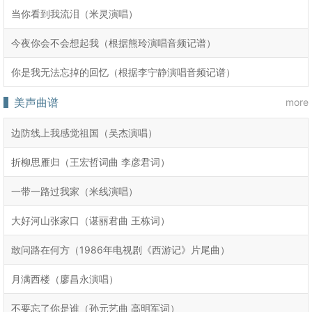
当你看到我流泪（米灵演唱）
今夜你会不会想起我（根据熊玲演唱音频记谱）
你是我无法忘掉的回忆（根据李宁静演唱音频记谱）
美声曲谱
more
边防线上我感觉祖国（吴杰演唱）
折柳思雁归（王宏哲词曲 李彦君词）
一带一路过我家（米线演唱）
大好河山张家口（谌丽君曲 王栋词）
敢问路在何方（1986年电视剧《西游记》片尾曲）
月满西楼（廖昌永演唱）
不要忘了你是谁（孙元艺曲 高明军词）