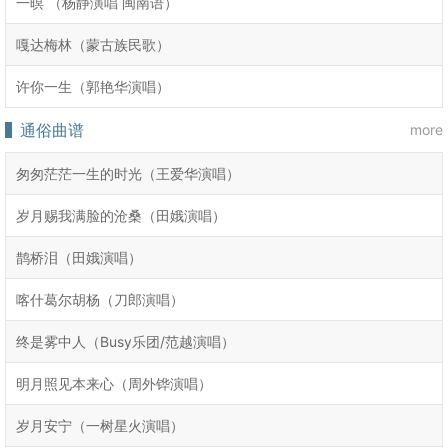
一暝 （杨静演唱 闽南语）
嘎达梅林（蒙古族民歌）
许你一生（郭艳华演唱）
通俗曲谱
more
匆匆茫茫一生的时光（王爱华演唱）
岁月赐我满脸的沧桑（田娥演唱）
鹊桥泪（田娥演唱）
喀什葛尔胡杨（刀郎演唱）
终是雾中人（Busy乐团/范越演唱）
明月照见本来心（周外铧演唱）
岁月安宁（一树星火演唱）