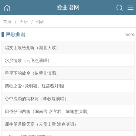
爱曲谱网
首页
声乐
列表
民歌曲谱
more
唱支山歌给党听（湖北大鼓）
水乡情歌（云飞燕演唱）
星星下的故乡（依蓉儿演唱）
情歌之爱 (党明毅、红蔷薇对唱)
心中流淌的纳林河（李牧臻演唱）
田侨仔问西施（闽南语 谢宜君、陈随意演唱）
犀牛望月恨天高（云贵山歌 满春演唱）