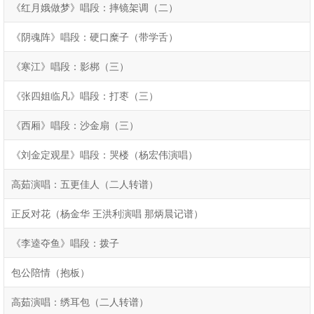
《红月娥做梦》唱段：摔镜架调（二）
《阴魂阵》唱段：硬口糜子（带学舌）
《寒江》唱段：影梆（三）
《张四姐临凡》唱段：打枣（三）
《西厢》唱段：沙金扇（三）
《刘金定观星》唱段：哭楼（杨宏伟演唱）
高茹演唱：五更佳人（二人转谱）
正反对花（杨金华 王洪利演唱 那炳晨记谱）
《李逵夺鱼》唱段：拨子
包公陪情（抱板）
高茹演唱：绣耳包（二人转谱）