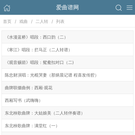
爱曲谱网
首页
戏曲
二人转
列表
《水漫蓝桥》唱段：西口韵（二）
《寒江》唱段：拦马正（二人转谱）
《观音赐箭》唱段：鸳鸯扣对口（二)
陈忠财演唱：光棍哭妻（那炳晨记谱 程喜发传腔）
曲牌联缀曲例：西厢·观花
西厢写书（武嗨嗨）
东北秧歌曲牌：大姑娘美（二人转伴奏谱）
东北秧歌曲牌：满堂红（一）