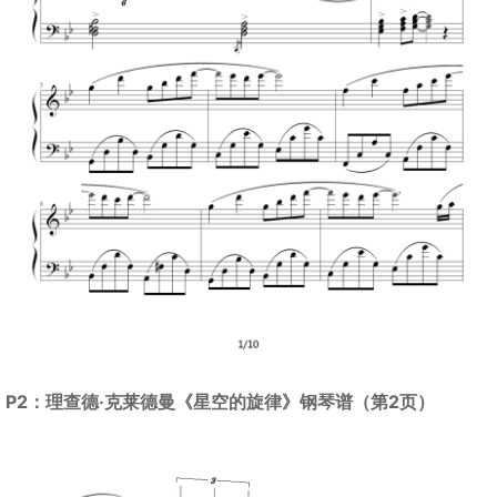
P2：理查德·克莱德曼《星空的旋律》钢琴谱（第2页）