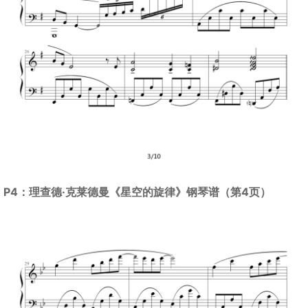
P4：理查德·克莱德曼《星空的旋律》钢琴谱（第4页）