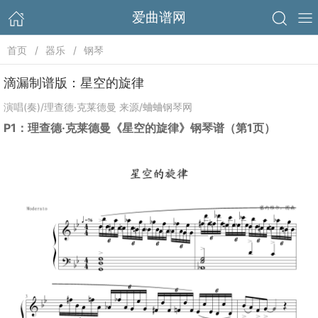
爱曲谱网
首页
器乐
钢琴
滴漏制谱版：星空的旋律
演唱(奏)/理查德·克莱德曼 来源/蛐蛐钢琴网
P1：理查德·克莱德曼《星空的旋律》钢琴谱（第1页）