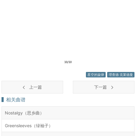
星空的旋律
理查德·克莱德曼
上一篇
下一篇
相关曲谱
Nostalgy（思乡曲）
Greensleeves（绿袖子）