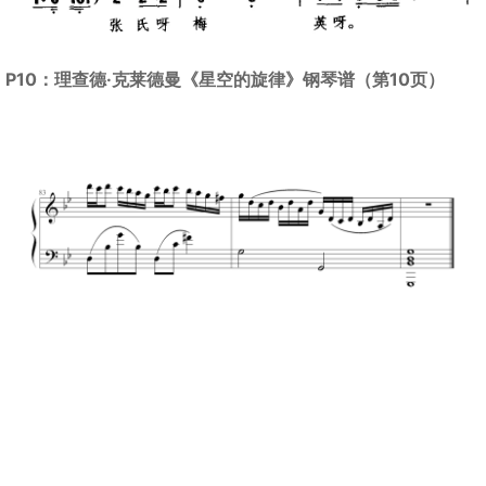
P10：理查德·克莱德曼《星空的旋律》钢琴谱（第10页）