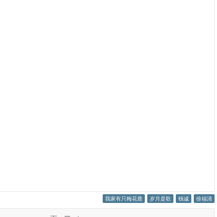
我家有只梅花鹿
岁月是歌
钱诚
徐福清