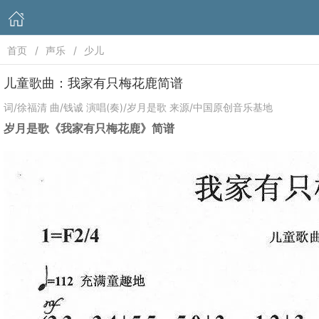
首页
声乐
少儿
儿童歌曲：我家有只梅花鹿简谱
词/徐福清 曲/钱诚 演唱(奏)/岁月是歌 来源/中国原创音乐基地
岁月是歌《我家有只梅花鹿》简谱