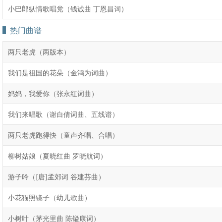
小巴郎纵情歌唱党（钱诚曲 丁恩昌词）
热门曲谱
两只老虎（两版本）
我们是祖国的花朵（金鸿为词曲）
妈妈，我爱你（张永红词曲）
我们来唱歌（谢白倩词曲、五线谱）
两只老虎跑得快（童声齐唱、合唱）
柳树姑娘（夏晓红曲 罗晓航词）
游子吟（[唐]孟郊词 谷建芬曲）
小花猫照镜子（幼儿歌曲）
小树叶（茅光里曲 陈镒康词）