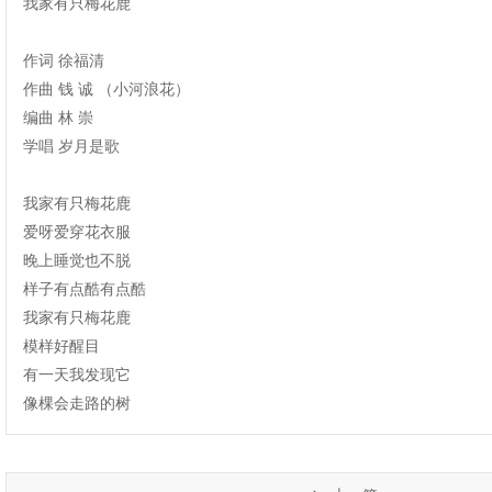
我家有只梅花鹿
作词 徐福清
作曲 钱 诚 （小河浪花）
编曲 林 崇
学唱 岁月是歌
我家有只梅花鹿
爱呀爱穿花衣服
晚上睡觉也不脱
样子有点酷有点酷
我家有只梅花鹿
模样好醒目
有一天我发现它
像棵会走路的树