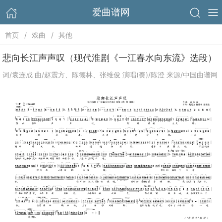
爱曲谱网
首页
戏曲
其他
悲向长江声声叹（现代淮剧《一江春水向东流》选段）
词/袁连成 曲/赵震方、陈德林、张维俊 演唱(奏)/陈澄 来源/中国曲谱网