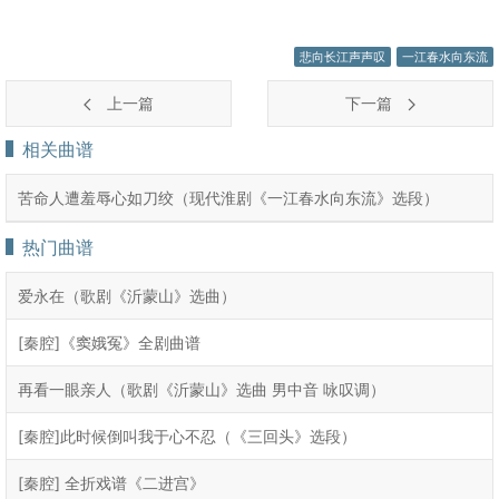
悲向长江声声叹
一江春水向东流
上一篇
下一篇
相关曲谱
苦命人遭羞辱心如刀绞（现代淮剧《一江春水向东流》选段）
热门曲谱
爱永在（歌剧《沂蒙山》选曲）
[秦腔]《窦娥冤》全剧曲谱
再看一眼亲人（歌剧《沂蒙山》选曲 男中音 咏叹调）
[秦腔]此时候倒叫我于心不忍（《三回头》选段）
[秦腔] 全折戏谱《二进宫》