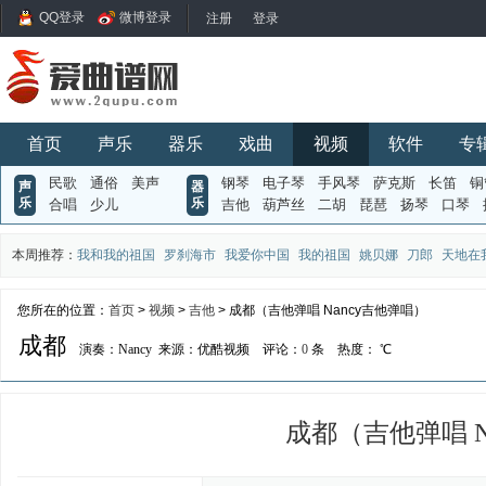
QQ登录
微博登录
首页
声乐
器乐
戏曲
视频
软件
专
民歌
通俗
美声
钢琴
电子琴
手风琴
萨克斯
长笛
铜
声
器
乐
乐
合唱
少儿
吉他
葫芦丝
二胡
琵琶
扬琴
口琴
本周推荐：
我和我的祖国
罗刹海市
我爱你中国
我的祖国
姚贝娜
刀郎
天地在
您所在的位置：
首页
>
视频
>
吉他
> 成都（吉他弹唱 Nancy吉他弹唱）
成都
演奏：Nancy
来源：优酷视频
评论：
0
条
热度：
℃
成都（吉他弹唱 N