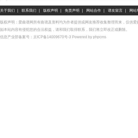
关于我们
|
联系我们
|
版权声明
|
免责声明
|
网站合作
|
谱友留言
|
网站
版权声明：爱曲谱网所有曲谱及资料均为作者提供或网友推荐收集整理而来，仅供爱
如本站内容有侵犯您的合法权益，请和我们取得联系，我们将立即改正或删除。
信息产业部备案号：
京ICP备14009670号-3
Powered by phpcms